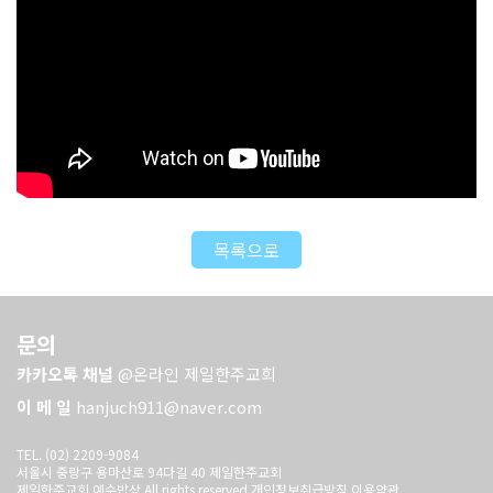
목록으로
문의
카카오톡 채널
@온라인 제일한주교회
이 메 일
hanjuch911@naver.com
TEL. (02) 2209-9084
서울시 중랑구 용마산로 94다길 40 제일한주교회
제일한주교회 예수밥상 All rights reserved
개인정보취급방침
이용약관