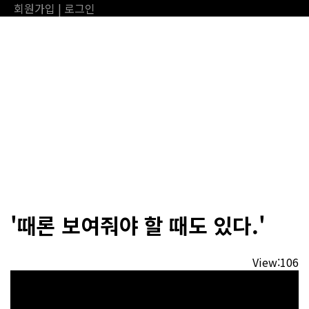
회원가입
|
로그인
온라인제일한주교회
메뉴
'때론 보여줘야 할 때도 있다.'
View:106